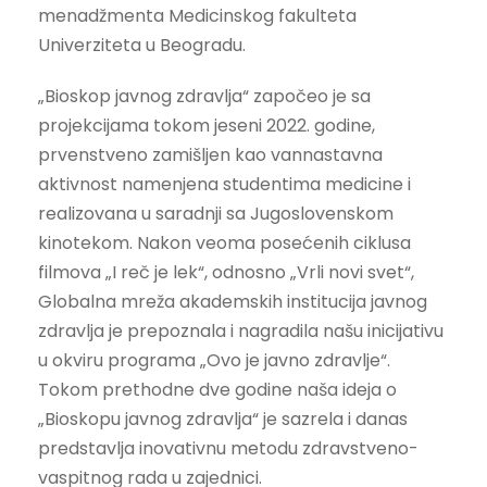
menadžmenta Medicinskog fakulteta
Univerziteta u Beogradu.
„Bioskop javnog zdravlja“ započeo je sa
projekcijama tokom jeseni 2022. godine,
prvenstveno zamišljen kao vannastavna
aktivnost namenjena studentima medicine i
realizovana u saradnji sa Jugoslovenskom
kinotekom. Nakon veoma posećenih ciklusa
filmova „I reč je lek“, odnosno „Vrli novi svet“,
Globalna mreža akademskih institucija javnog
zdravlja je prepoznala i nagradila našu inicijativu
u okviru programa „Ovo je javno zdravlje“.
Tokom prethodne dve godine naša ideja o
„Bioskopu javnog zdravlja“ je sazrela i danas
predstavlja inovativnu metodu zdravstveno-
vaspitnog rada u zajednici.