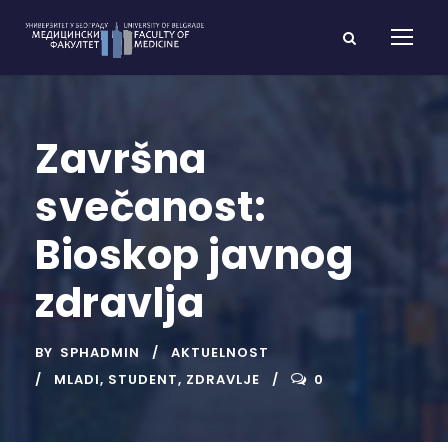
Završna
svečanost:
Bioskop javnog
zdravlja
BY
SPHADMIN
AKTUELNOST
MLADI
,
STUDENT
,
ZDRAVLJE
0