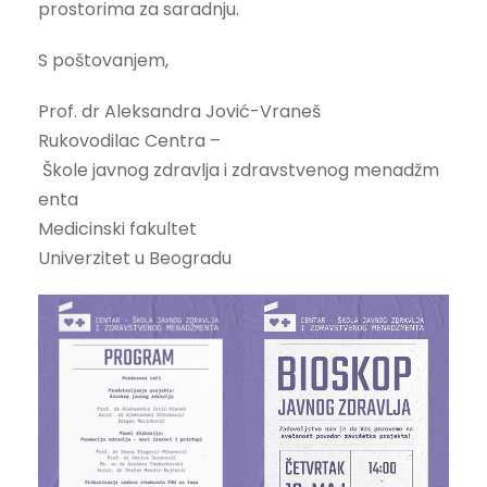
prostorima za saradnju.
S poštovanjem,
Prof. dr Aleksandra Jović-⁠⁠⁠⁠⁠Vraneš
Rukovodilac Centra –
Škole javnog zdravlja i zdravstvenog menadžm
enta
Medicinski fakultet
Univerzitet u Beogradu