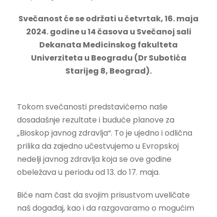
Svečanost će se održati u četvrtak, 16. maja
2024. godine u 14 časova u Svečanoj sali
Dekanata Medicinskog fakulteta
Univerziteta u Beogradu (Dr Subotića
Starijeg 8, Beograd).
Tokom svečanosti predstavićemo naše
dosadašnje rezultate i buduće planove za
„Bioskop javnog zdravlja“. To je ujedno i odlična
prilika da zajedno učestvujemo u Evropskoj
nedelji javnog zdravlja koja se ove godine
obeležava u periodu od 13. do 17. maja.
Biće nam čast da svojim prisustvom uveličate
naš događaj, kao i da razgovaramo o mogućim