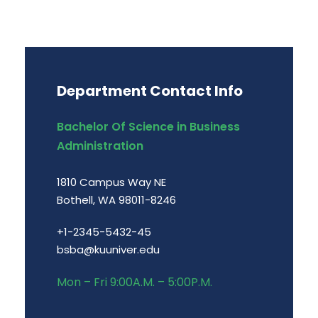
Department Contact Info
Bachelor Of Science in Business
Administration
1810 Campus Way NE
Bothell, WA 98011-8246
+1-2345-5432-45
bsba@kuuniver.edu
Mon – Fri 9:00A.M. – 5:00P.M.