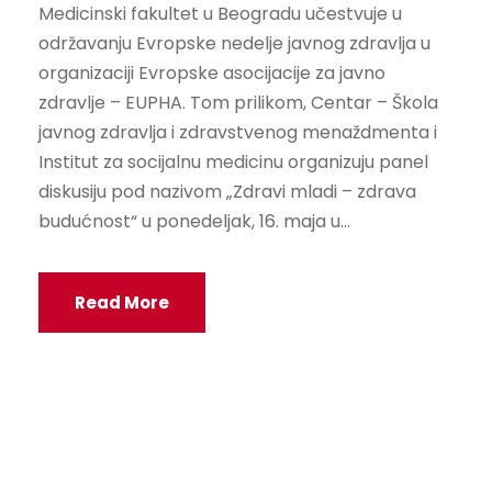
Medicinski fakultet u Beogradu učestvuje u
održavanju Evropske nedelje javnog zdravlja u
organizaciji Evropske asocijacije za javno
zdravlje – EUPHA. Tom prilikom, Centar – Škola
javnog zdravlja i zdravstvenog menaždmenta i
Institut za socijalnu medicinu organizuju panel
diskusiju pod nazivom „Zdravi mladi – zdrava
budućnost“ u ponedeljak, 16. maja u...
Read More