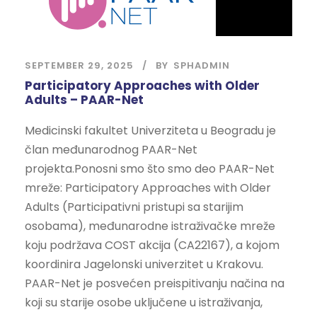
SEPTEMBER 29, 2025
BY
SPHADMIN
Participatory Approaches with Older
Adults – PAAR-Net
Medicinski fakultet Univerziteta u Beogradu je
član međunarodnog PAAR-Net
projekta.Ponosni smo što smo deo PAAR-Net
mreže: Participatory Approaches with Older
Adults (Participativni pristupi sa starijim
osobama), međunarodne istraživačke mreže
koju podržava COST akcija (CA22167), a kojom
koordinira Jagelonski univerzitet u Krakovu.
PAAR-Net je posvećen preispitivanju načina na
koji su starije osobe uključene u istraživanja,