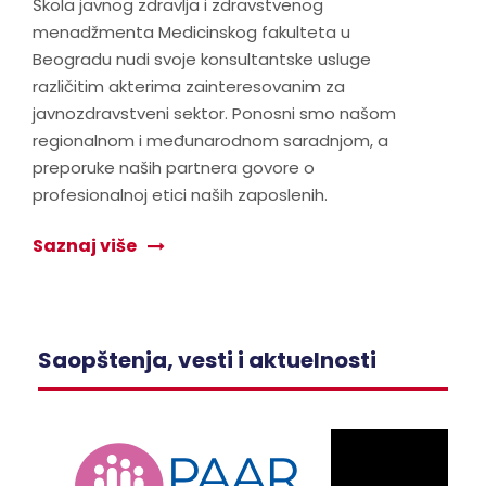
Škola javnog zdravlja i zdravstvenog
menadžmenta Medicinskog fakulteta u
Beogradu nudi svoje konsultantske usluge
različitim akterima zainteresovanim za
javnozdravstveni sektor. Ponosni smo našom
regionalnom i međunarodnom saradnjom, a
preporuke naših partnera govore o
profesionalnoj etici naših zaposlenih.
Saznaj više
Saopštenja, vesti i aktuelnosti