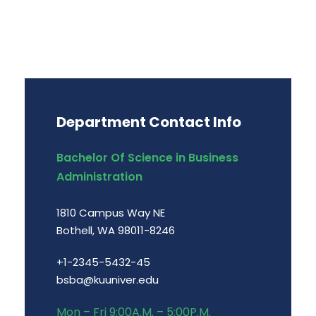
Department Contact Info
Bachelor Of Science in Business
Administration
1810 Campus Way NE
Bothell, WA 98011-8246
+1-2345-5432-45
bsba@kuuniver.edu
Mon – Fri 9:00A.M. – 5:00P.M.