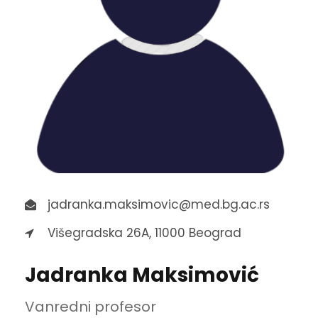
jadranka.maksimovic@med.bg.ac.rs
Višegradska 26A, 11000 Beograd
Jadranka Maksimović
Vanredni profesor