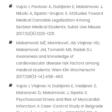
Vujcic I, Pavlovic A, Dubljanin E, Maksimovic J,
Nikolic A, Sipetic-Grujicic S. Attitudes Toward
Medical Cannabis Legalization Among
Serbian Medical Students. Subst Use Misuse
2017;52(9):1225-1231.
Maksimović MŽ, Marinković JM, Vlajinac HD,
Maksimović JM, Tomanić MS, Radak DJ.
Awareness and knowledge of
cardiovascular disease risk factors among
medical students. Wien Klin Wochenschr
2017;129(13-14):458-463.
Vujcic I, Vlajinac H, Dubljanin E, Vasiljevic Z,
Matanovic D, Maksimovic J, Sipetic S.
Psychosocial Stress and Risk of Myocardial
Infarction: A Case-Control Study in Belgrade