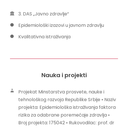
3. DAS „Javno zdravlje“
Epidemiološki izazovi u javnom zdravlju
Kvalitativna istraživanja
Nauka i projekti
Projekat Minstarstva prosvete, nauke i
tehnološkog razvoja Republike Srbije • Naziv
projekta: Epidemiološka istraživanja faktora
rizika za odabrane poremećaje zdravlja •
Broj projekta: 175042 • Rukovodilac: prof. dr