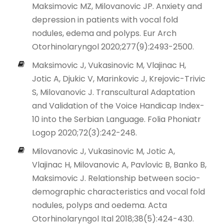
Maksimovic MZ, Milovanovic JP. Anxiety and
depression in patients with vocal fold
nodules, edema and polyps. Eur Arch
Otorhinolaryngol 2020;277(9):2493-2500.
Maksimovic J, Vukasinovic M, Vlajinac H,
Jotic A, Djukic V, Marinkovic J, Krejovic-Trivic
S, Milovanovic J. Transcultural Adaptation
and Validation of the Voice Handicap Index-
10 into the Serbian Language. Folia Phoniatr
Logop 2020;72(3):242-248.
Milovanovic J, Vukasinovic M, Jotic A,
Vlajinac H, Milovanovic A, Pavlovic B, Banko B,
Maksimovic J. Relationship between socio-
demographic characteristics and vocal fold
nodules, polyps and oedema. Acta
Otorhinolaryngol Ital 2018;38(5):424-430.