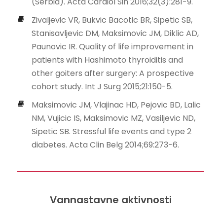
(Serbia). Acta Cardiol Sin 2016;32(3):281-9.
Zivaljevic VR, Bukvic Bacotic BR, Sipetic SB,
Stanisavljevic DM, Maksimovic JM, Diklic AD,
Paunovic IR. Quality of life improvement in
patients with Hashimoto thyroiditis and
other goiters after surgery: A prospective
cohort study. Int J Surg 2015;21:150-5.
Maksimovic JM, Vlajinac HD, Pejovic BD, Lalic
NM, Vujicic IS, Maksimovic MZ, Vasiljevic ND,
Sipetic SB. Stressful life events and type 2
diabetes. Acta Clin Belg 2014;69:273-6.
Vannastavne aktivnosti